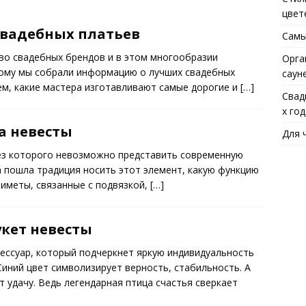
цвет
вадебных платьев
Самы
во свадебных брендов и в этом многообразии
Орга
тому мы собрали информацию о лучших свадебных
саун
жем, какие мастера изготавливают самые дорогие и
[…]
Свад
х го
а невесты
Для 
без которого невозможно представить современную
да пошла традиция носить этот элемент, какую функцию
риметы, связанные с подвязкой,
[…]
кет невесты
сессуар, который подчеркнет яркую индивидуальность
Синий цвет символизирует верность, стабильность. А
т удачу. Ведь легендарная птица счастья сверкает