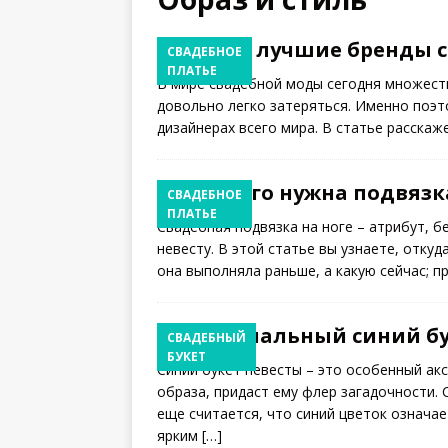
Самые лучшие бренды с
СВАДЕБНОЕ
ПЛАТЬЕ
В мире свадебной моды сегодня множест
довольно легко затеряться. Именно поэ
дизайнерах всего мира. В статье расска
Для чего нужна подвязк
СВАДЕБНОЕ
ПЛАТЬЕ
Свадебная подвязка на ноге – атрибут, 
невесту. В этой статье вы узнаете, отку
она выполняла раньше, а какую сейчас; п
Оригинальный синий бу
СВАДЕБНЫЙ
БУКЕТ
Синий букет невесты – это особенный ак
образа, придаст ему флер загадочности. 
еще считается, что синий цветок означае
ярким
[…]