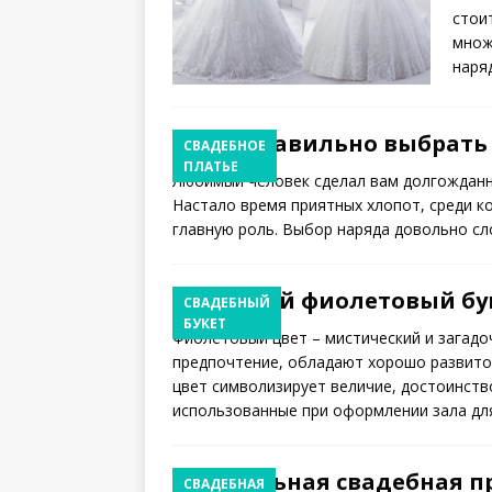
стои
множ
наря
Как правильно выбрать
СВАДЕБНОЕ
ПЛАТЬЕ
Любимый человек сделал вам долгожданно
Настало время приятных хлопот, среди к
главную роль. Выбор наряда довольно с
Нежный фиолетовый бук
СВАДЕБНЫЙ
БУКЕТ
Фиолетовый цвет – мистический и загадо
предпочтение, обладают хорошо развито
цвет символизирует величие, достоинств
использованные при оформлении зала д
Идеальная свадебная п
СВАДЕБНАЯ