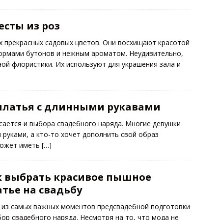
сты из роз
х прекрасных садовых цветов. Они восхищают красотой
ормами бутонов и нежным ароматом. Неудивительно,
ной флористики. Их используют для украшения зала и
платья с длинными рукавами
асается и выбора свадебного наряда. Многие девушки
 руками, а кто-то хочет дополнить свой образ
 может иметь
[…]
к выбрать красивое пышное
тье на свадьбу
 из самых важных моментов предсвадебной подготовки
бор свадебного наряда. Несмотря на то, что мода не