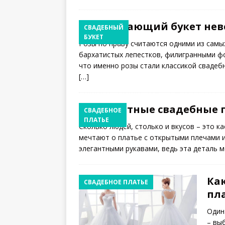
Потрясающий букет неве
СВАДЕБНЫЙ
БУКЕТ
Розы по праву считаются одними из самы
бархатистых лепестков, филигранными ф
что именно розы стали классикой свадеб
[…]
Элегантные свадебные 
СВАДЕБНОЕ
ПЛАТЬЕ
Сколько людей, столько и вкусов – это к
мечтают о платье с открытыми плечами и
элегантными рукавами, ведь эта деталь
Ка
СВАДЕБНОЕ ПЛАТЬЕ
пла
Один
– вы