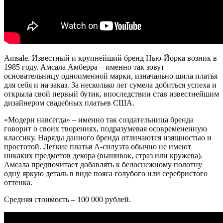
Amsale. Известный и крупнейший бренд Нью-Йорка возник в
1985 году. Амсала Амберра – именно так зовут
основательницу одноименной марки, изначально шила платья
для себя и на заказ. За несколько лет сумела добиться успеха и
открыла свой первый бутик, впоследствии став известнейшим
дизайнером свадебных платьев США.
«
Модерн навсегда
»
– именно так создательница бренда
говорит о своих творениях, подразумевая осовремененную
классику. Наряды данного бренда отличаются изящностью и
простотой. Легкие платья А-силуэта обычно не имеют
никаких предметов декора (вышивок, страз или кружева).
Амсала предпочитает добавлять к белоснежному полотну
одну яркую деталь в виде пояса голубого или серебристого
оттенка.
Средняя стоимость – 100 000 рублей.