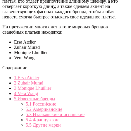
платья, кто отдает предпочтение длинному шлейфу, а кто
отвергает короткую длину, а также сделаем акцент на
главенствующих фасонах каждого бренда, чтобы любая
невеста смогла быстрее отыскать свое идеальное платье.
На протяжении многих лет в топе мировых брендов
свадебных платьев находятся:
Ersa Atelier
Zuhair Murad
Monique Lhuillier
Vera Wang
Содержание
1
Ersa Atelier
2
Zuhair Murad
3
Monique Lhuillier
4
Vera Wang
5
Известные бренды
5.1
Российские
5.2
Американские
5.3
Итальянские и испанские
5.4
Французские
5.5
Другие марки