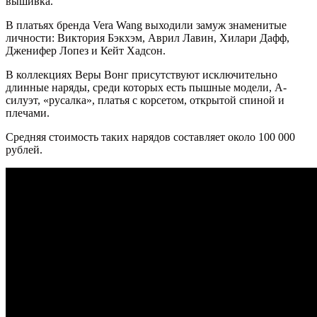
вышивка.
В платьях бренда Vera Wang выходили замуж знаменитые
личности: Виктория Бэкхэм, Аврил Лавин, Хилари Дафф,
Дженифер Лопез и Кейт Хадсон.
В коллекциях Веры Вонг присутствуют исключительно
длинные наряды, среди которых есть пышные модели, А-
силуэт,
«
русалка
»
, платья с корсетом, открытой спиной и
плечами.
Средняя стоимость таких нарядов составляет около 100 000
рублей.