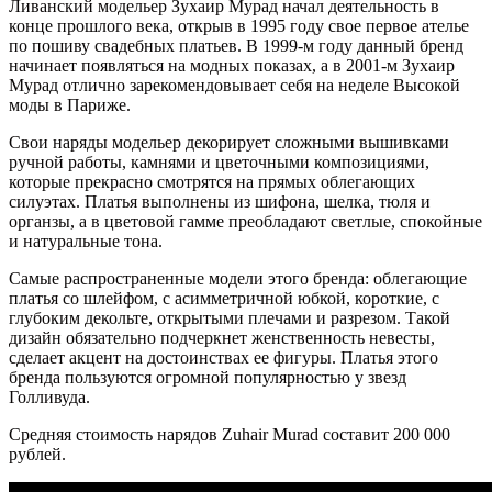
Ливанский модельер Зухаир Мурад начал деятельность в
конце прошлого века, открыв в 1995 году свое первое ателье
по пошиву свадебных платьев. В 1999-м году данный бренд
начинает появляться на модных показах, а в 2001-м Зухаир
Мурад отлично зарекомендовывает себя на неделе Высокой
моды в Париже.
Свои наряды модельер декорирует сложными вышивками
ручной работы, камнями и цветочными композициями,
которые прекрасно смотрятся на прямых облегающих
силуэтах. Платья выполнены из шифона, шелка, тюля и
органзы, а в цветовой гамме преобладают светлые, спокойные
и натуральные тона.
Самые распространенные модели этого бренда: облегающие
платья со шлейфом, с асимметричной юбкой, короткие, с
глубоким декольте, открытыми плечами и разрезом. Такой
дизайн обязательно подчеркнет женственность невесты,
сделает акцент на достоинствах ее фигуры. Платья этого
бренда пользуются огромной популярностью у звезд
Голливуда.
Средняя стоимость нарядов Zuhair Murad составит 200 000
рублей.