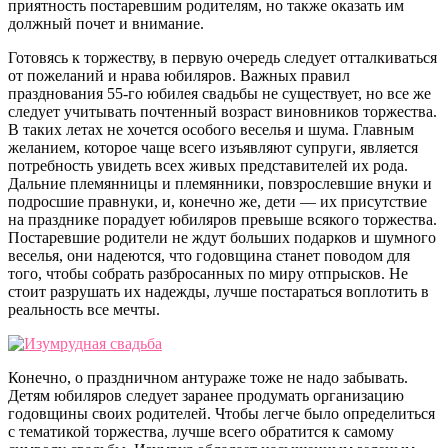
приятность постаревшим родителям, но также оказать им
должный почет и внимание.
Готовясь к торжеству, в первую очередь следует отталкиваться
от пожеланий и нрава юбиляров. Важных правил
празднования 55-го юбилея свадьбы не существует, но все же
следует учитывать почтенный возраст виновников торжества.
В таких летах не хочется особого веселья и шума. Главным
желанием, которое чаще всего изъявляют супруги, является
потребность увидеть всех живых представителей их рода.
Дальние племянницы и племянники, повзрослевшие внуки и
подросшие правнуки, и, конечно же, дети — их присутствие
на празднике порадует юбиляров превыше всякого торжества.
Постаревшие родители не ждут больших подарков и шумного
веселья, они надеются, что годовщина станет поводом для
того, чтобы собрать разбросанных по миру отпрысков. Не
стоит разрушать их надежды, лучше постараться воплотить в
реальность все мечты.
Конечно, о праздничном антураже тоже не надо забывать.
Детям юбиляров следует заранее продумать организацию
годовщины своих родителей. Чтобы легче было определиться
с тематикой торжества, лучше всего обратится к самому