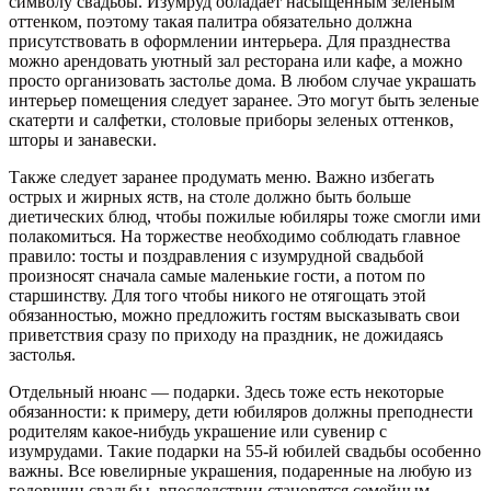
символу свадьбы. Изумруд обладает насыщенным зеленым
оттенком, поэтому такая палитра обязательно должна
присутствовать в оформлении интерьера. Для празднества
можно арендовать уютный зал ресторана или кафе, а можно
просто организовать застолье дома. В любом случае украшать
интерьер помещения следует заранее. Это могут быть зеленые
скатерти и салфетки, столовые приборы зеленых оттенков,
шторы и занавески.
Также следует заранее продумать меню. Важно избегать
острых и жирных яств, на столе должно быть больше
диетических блюд, чтобы пожилые юбиляры тоже смогли ими
полакомиться. На торжестве необходимо соблюдать главное
правило: тосты и поздравления с изумрудной свадьбой
произносят сначала самые маленькие гости, а потом по
старшинству. Для того чтобы никого не отягощать этой
обязанностью, можно предложить гостям высказывать свои
приветствия сразу по приходу на праздник, не дожидаясь
застолья.
Отдельный нюанс — подарки. Здесь тоже есть некоторые
обязанности: к примеру, дети юбиляров должны преподнести
родителям какое-нибудь украшение или сувенир с
изумрудами. Такие подарки на 55-й юбилей свадьбы особенно
важны. Все ювелирные украшения, подаренные на любую из
годовщин свадьбы, впоследствии становятся семейным