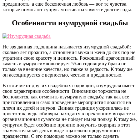
преданность, а еще бесконечная любовь — вот те чувства,
которые помогают супругам оставаться вместе долгие годы.
Особенности изумрудной свадьбы
Не зря данная годовщина называется изумрудной свадьбой:
сколько лет прожито, а отношения мужа и жена до сих пор не
утратили свою красоту и ценность. Роскошный драгоценный
камень изумруд символизирует 55-ю годовщину брака не
только за внешние качества, но также за редкость. К тому же
он ассоциируется с верностью, честью и преданностью.
В отличие от других свадебных годовщин, изумрудная имеет
свои характерные особенности. Виновники торжества не
беспокоятся, как отметить изумрудную свадьбу, так как все
приготовления и само проведение мероприятия ложится на
плечи их детей и внуков. Данная традиция укоренилась не
просто так, ведь юбиляры находятся в преклонном возрасте и
организационная суматоха не пойдет им на пользу. К тому же,
супругам будет особенно приятно получить сюрприз в этот
знаменательный день в виде тщательно продуманного
празднества. С его помощью можно не только сделать